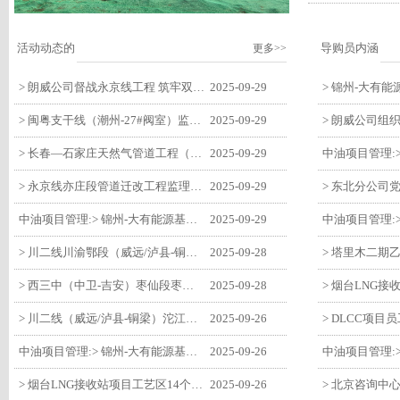
活动动态的
导购员内涵
更多>>
> 朗威公司督战永京线工程 筑牢双节质量防线
2025-09-29
> 闽粤支干线（潮州-27#阀室）监理一标段组织开展节前安全生产专项检查
2025-09-29
> 长春—石家庄天然气管道工程（长岭-张家口段）监理四标段监理部开展中秋、国庆节前质量安全专项检查
2025-09-29
> 永京线亦庄段管道迁改工程监理部组织参建单位开专题会 锚定节点攻坚力保项目质速双优
2025-09-29
中油项目管理:> 锦州-大有能源基地-盘锦输油项目监理部组织召开节前QHSE专题会议
2025-09-29
> 川二线川渝鄂段（威远/泸县-铜梁）项目铜梁压气站1#压缩机一次投产成功
2025-09-28
> 西三中（中卫-吉安）枣仙段枣阳联络压气站110kV变电所顺利送电
2025-09-28
> 川二线（威远/泸县-铜梁）沱江隧道进口移交工程转入管道施工关键阶段
2025-09-26
中油项目管理:> 锦州-大有能源基地-盘锦输油项目大有能源基地罐区工程顺利完成中交
2025-09-26
> 烟台LNG接收站项目工艺区14个土建主体工程顺利验收
2025-09-26